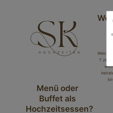
Wel
h
e
Welche 
? Ja da
wich
heira
ki
Menü oder
Buffet als
Hochzeitsessen?