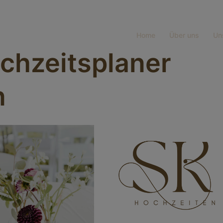
Home
Über uns
Un
chzeitsplaner
n
n