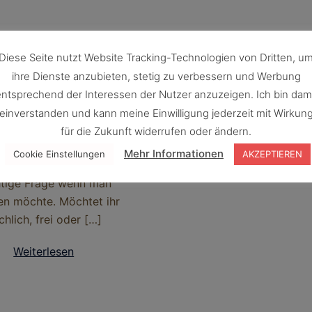
che Trauung
Diese Seite nutzt Website Tracking-Technologien von Dritten, u
ätten Sie
ihre Dienste anzubieten, stetig zu verbessern und Werbung
ntsprechend der Interessen der Nutzer anzuzeigen. Ich bin dam
gerne ?
einverstanden und kann meine Einwilligung jederzeit mit Wirkun
für die Zukunft widerrufen oder ändern.
Trauung hätten Sie gerne
Mehr Informationen
Cookie Einstellungen
AKZEPTIEREN
s ist in der Tat eine sehr
tige Frage wenn man
ten möchte. Möchtet ihr
rchlich, frei oder […]
Weiterlesen