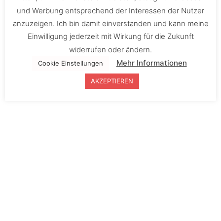
Name
und Werbung entsprechend der Interessen der Nutzer
anzuzeigen. Ich bin damit einverstanden und kann meine
Einwilligung jederzeit mit Wirkung für die Zukunft
widerrufen oder ändern.
Mehr Informationen
Cookie Einstellungen
E-Mail
AKZEPTIEREN
Hochzeitsdatum
Ort der Hochzeit