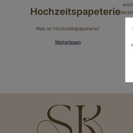
wich
Hochzeitspapeterie
heira
ki
Was ist Hochzeitspapeterie?
Weiterlesen
e