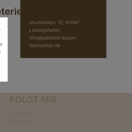
Kontakt Information
terie
Hochfeldstr. 12, 67067
?
m
Ludwigshafen
info@stefanie-kosok-
it
hochzeiten.de
g
FOLGT MIR
Instagram
Facebook