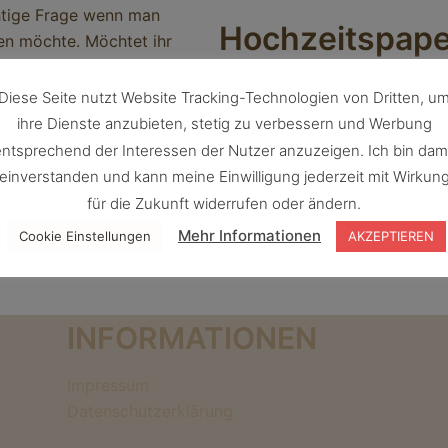
tige Frage wenn man
Hochzeitspape
ten möchte. Möchtet ihr
rchlich, frei oder […]
Was ist Hochzeitspapeterie
Diese Seite nutzt Website Tracking-Technologien von Dritten, u
Weiterlesen
ihre Dienste anzubieten, stetig zu verbessern und Werbung
Weiterlesen
ntsprechend der Interessen der Nutzer anzuzeigen. Ich bin dam
einverstanden und kann meine Einwilligung jederzeit mit Wirkun
für die Zukunft widerrufen oder ändern.
Mehr Informationen
Cookie Einstellungen
AKZEPTIEREN
INFORMATIONEN
Impressum
Datenschutzerklärung