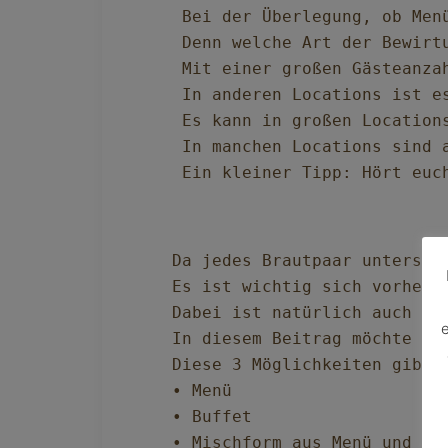
Bei der Überlegung, ob Men
Denn welche Art der Bewirt
Mit einer großen Gästeanza
In anderen Locations ist e
Es kann in großen Location
In manchen Locations sind 
Ein kleiner Tipp: Hört euc
Da jedes Brautpaar untersch
Es ist wichtig sich vorher 
Dabei ist natürlich auch en
e
In diesem Beitrag möchte ic
Diese 3 Möglichkeiten gibt e
• Menü

• Buffet

• Mischform aus Menü und Bu