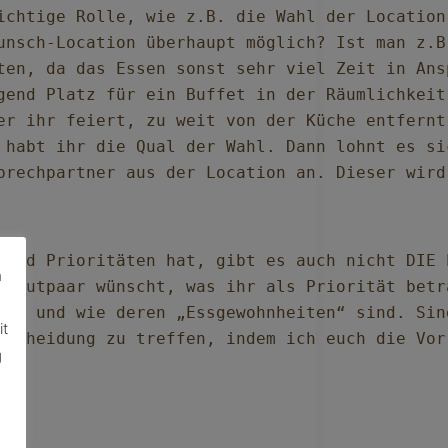
chtige Rolle, wie z.B. die Wahl der Location.
unsch-Location überhaupt möglich? Ist man z.B
ten, da das Essen sonst sehr viel Zeit in Ans
gend Platz für ein Buffet in der Räumlichkeit
er ihr feiert, zu weit von der Küche entfernt
 habt ihr die Qual der Wahl. Dann lohnt es si
prechpartner aus der Location an. Dieser wird
 und Prioritäten hat, gibt es auch nicht DIE E
m
Brautpaar wünscht, was ihr als Priorität betr
det und wie deren „Essgewohnheiten“ sind. Sin
it
tscheidung zu treffen, indem ich euch die Vor
g