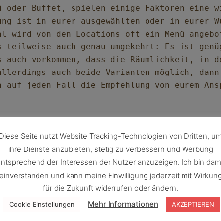
ü oder Buffet, spielen einige Faktoren eine wi
ung ist in eurer ausgewählten oder in eurer W
hl wird von den Locations oft ein Menü angebo
s teilweise auch genau umgekehrt: Es ist genü
s auch vorkommen, dass die Räumlichkeit, in d
allerdings auch beide Varianten möglich, dann
h auf jeden Fall die Empfehlung von eurem Ans
iedlich ist und ganz individuelle Bedürfnisse
Diese Seite nutzt Website Tracking-Technologien von Dritten, u
Gedanken darüber zu machen, was ihr euch als 
ihre Dienste anzubieten, stetig zu verbessern und Werbung
tscheidend wie viele Gäste ihr dabeihaben wer
ntsprechend der Interessen der Nutzer anzuzeigen. Ich bin dam
h euch dabei helfen, die für euch passende En
einverstanden und kann meine Einwilligung jederzeit mit Wirkun
s:

für die Zukunft widerrufen oder ändern.
Mehr Informationen
Cookie Einstellungen
AKZEPTIEREN
ffet